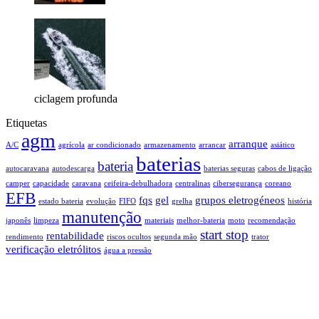
ciclagem profunda
Etiquetas
agm
arranque
A/C
agrícola
ar condicionado
armazenamento
arrancar
asiático
baterias
bateria
autocaravana
autodescarga
baterias seguras
cabos de ligação
camper
capacidade
caravana
ceifeira-debulhadora
centralinas
cibersegurança
coreano
EFB
fqs
gel
grupos eletrogéneos
estado bateria
evolução
FIFO
grelha
história
manutenção
japonês
limpeza
materiais
melhor-bateria
moto
recomendação
start stop
rentabilidade
rendimento
riscos ocultos
segunda mão
trator
verificação eletrólitos
água a pressão