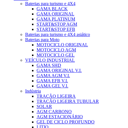
Baterias para turismo e 4X4
GAMA BLACK
GAMA ORIGINAL
GAMA PLATINUM
START&STOP AGM
START&STOP EFB
Baterias para turismo e 4X4 asiático
Baterias para Moto
MOTOCICLO ORIGINAL
MOTOCICLO AGM
MOTOCICLO GEL
VEÍCULO INDUSTRIAL
GAMA SHD
GAMA ORIGINAL V.I.
GAMA AGM V.I.
GAMA EFB V.I.
GAMA GEL V.I.
Indústria
TRAÇÃO LIGEIRA
TRAÇÃO LIGEIRA TUBULAR
SOLAR
AGM CARBONO
AGM ESTACIONÁRIO
GEL DE CICLO PROFUNDO
LITIO