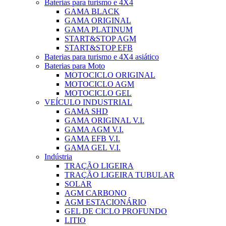
Baterias para turismo e 4X4
GAMA BLACK
GAMA ORIGINAL
GAMA PLATINUM
START&STOP AGM
START&STOP EFB
Baterias para turismo e 4X4 asiático
Baterias para Moto
MOTOCICLO ORIGINAL
MOTOCICLO AGM
MOTOCICLO GEL
VEÍCULO INDUSTRIAL
GAMA SHD
GAMA ORIGINAL V.I.
GAMA AGM V.I.
GAMA EFB V.I.
GAMA GEL V.I.
Indústria
TRAÇÃO LIGEIRA
TRAÇÃO LIGEIRA TUBULAR
SOLAR
AGM CARBONO
AGM ESTACIONÁRIO
GEL DE CICLO PROFUNDO
LITIO