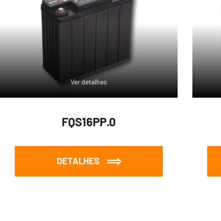
Ver detalhes
FQS16PP.0
DETALHES