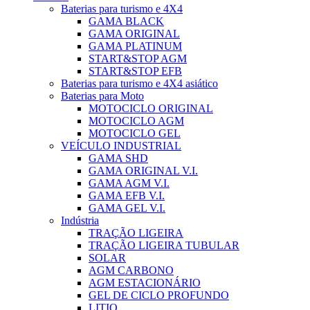
Baterias para turismo e 4X4
GAMA BLACK
GAMA ORIGINAL
GAMA PLATINUM
START&STOP AGM
START&STOP EFB
Baterias para turismo e 4X4 asiático
Baterias para Moto
MOTOCICLO ORIGINAL
MOTOCICLO AGM
MOTOCICLO GEL
VEÍCULO INDUSTRIAL
GAMA SHD
GAMA ORIGINAL V.I.
GAMA AGM V.I.
GAMA EFB V.I.
GAMA GEL V.I.
Indústria
TRAÇÃO LIGEIRA
TRAÇÃO LIGEIRA TUBULAR
SOLAR
AGM CARBONO
AGM ESTACIONÁRIO
GEL DE CICLO PROFUNDO
LITIO