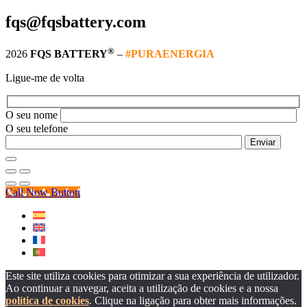
fqs@fqsbattery.com
®
2026
FQS BATTERY
–
#PURAENERGIA
Ligue-me de volta
O seu nome
O seu telefone
Call Now Button
Este site utiliza cookies para otimizar a sua experiência de utilizador.
Ao continuar a navegar, aceita a utilização de cookies e a nossa
política de cookies
. Clique na ligação para obter mais informações.