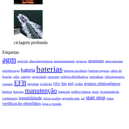
ciclagem profunda
Etiquetas
agm
arranque
agrícola
altas temperaturas
armazenamento
arrancar
autocaravana
baterias
bateria
autodescarga
baterias auxiliares
baterias seguras
cabos de
ligação
calor
camper
capacidade
caravana
ceifeira-debulhadora
centralinas
cibersegurança
EFB
fqs
gel
grupos eletrogéneos
coreano
etiquetas
evolução
FIFO
grelha
manutenção
história
limpeza
materiais
melhor-bateria
moto
recomendação
start stop
rentabilidade
rendimento
riscos ocultos
segunda mão
sol
trator
verificação eletrólitos
água a pressão