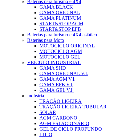
Baterias para turismo e 4X4
GAMA BLACK
GAMA ORIGINAL
GAMA PLATINUM
START&STOP AGM
START&STOP EFB
Baterias para turismo e 4X4 asiático
Baterias para Moto
MOTOCICLO ORIGINAL
MOTOCICLO AGM
MOTOCICLO GEL
VEÍCULO INDUSTRIAL
GAMA SHD
GAMA ORIGINAL V.I.
GAMA AGM V.I.
GAMA EFB V.I.
GAMA GEL V.I.
Indústria
TRAÇÃO LIGEIRA
TRAÇÃO LIGEIRA TUBULAR
SOLAR
AGM CARBONO
AGM ESTACIONÁRIO
GEL DE CICLO PROFUNDO
LITIO