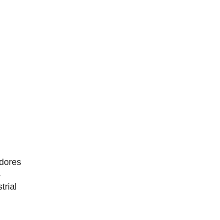
dores
4
trial