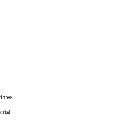
dores
4
trial