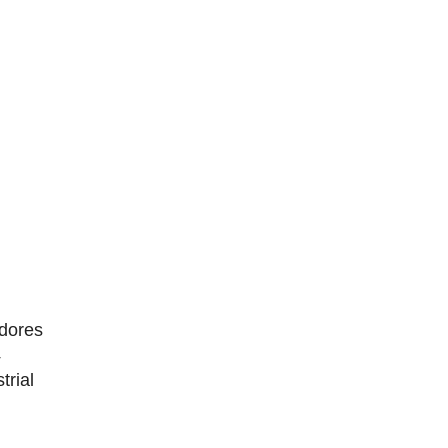
dores
4
trial