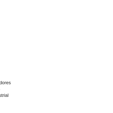
dores
4
trial