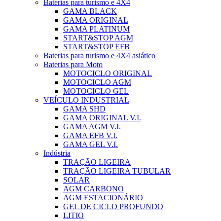
Baterias para turismo e 4X4
GAMA BLACK
GAMA ORIGINAL
GAMA PLATINUM
START&STOP AGM
START&STOP EFB
Baterias para turismo e 4X4 asiático
Baterias para Moto
MOTOCICLO ORIGINAL
MOTOCICLO AGM
MOTOCICLO GEL
VEÍCULO INDUSTRIAL
GAMA SHD
GAMA ORIGINAL V.I.
GAMA AGM V.I.
GAMA EFB V.I.
GAMA GEL V.I.
Indústria
TRAÇÃO LIGEIRA
TRAÇÃO LIGEIRA TUBULAR
SOLAR
AGM CARBONO
AGM ESTACIONÁRIO
GEL DE CICLO PROFUNDO
LITIO