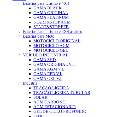
Baterias para turismo e 4X4
GAMA BLACK
GAMA ORIGINAL
GAMA PLATINUM
START&STOP AGM
START&STOP EFB
Baterias para turismo e 4X4 asiático
Baterias para Moto
MOTOCICLO ORIGINAL
MOTOCICLO AGM
MOTOCICLO GEL
VEÍCULO INDUSTRIAL
GAMA SHD
GAMA ORIGINAL V.I.
GAMA AGM V.I.
GAMA EFB V.I.
GAMA GEL V.I.
Indústria
TRAÇÃO LIGEIRA
TRAÇÃO LIGEIRA TUBULAR
SOLAR
AGM CARBONO
AGM ESTACIONÁRIO
GEL DE CICLO PROFUNDO
LITIO