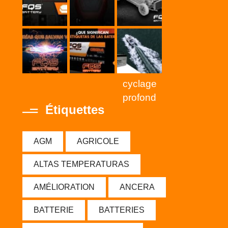
cyclage
profond
Étiquettes
AGM
AGRICOLE
ALTAS TEMPERATURAS
AMÉLIORATION
ANCERA
BATTERIE
BATTERIES