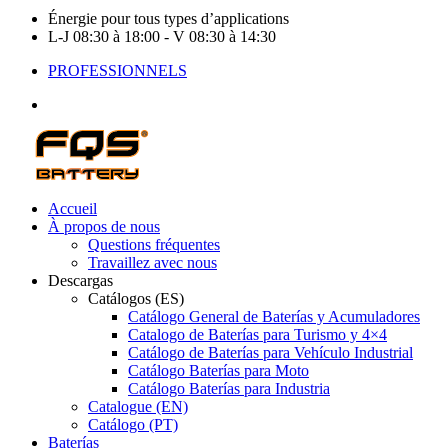
Énergie pour tous types d’applications
L-J 08:30 à 18:00 - V 08:30 à 14:30
PROFESSIONNELS
Accueil
À propos de nous
Questions fréquentes
Travaillez avec nous
Descargas
Catálogos (ES)
Catálogo General de Baterías y Acumuladores
Catalogo de Baterías para Turismo y 4×4
Catálogo de Baterías para Vehículo Industrial
Catálogo Baterías para Moto
Catálogo Baterías para Industria
Catalogue (EN)
Catálogo (PT)
Baterías