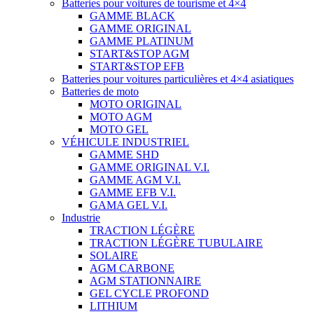
Batteries pour voitures de tourisme et 4×4
GAMME BLACK
GAMME ORIGINAL
GAMME PLATINUM
START&STOP AGM
START&STOP EFB
Batteries pour voitures particulières et 4×4 asiatiques
Batteries de moto
MOTO ORIGINAL
MOTO AGM
MOTO GEL
VÉHICULE INDUSTRIEL
GAMME SHD
GAMME ORIGINAL V.I.
GAMME AGM V.I.
GAMME EFB V.I.
GAMA GEL V.I.
Industrie
TRACTION LÉGÈRE
TRACTION LÉGÈRE TUBULAIRE
SOLAIRE
AGM CARBONE
AGM STATIONNAIRE
GEL CYCLE PROFOND
LITHIUM