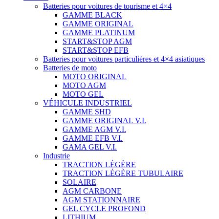
Batteries pour voitures de tourisme et 4×4
GAMME BLACK
GAMME ORIGINAL
GAMME PLATINUM
START&STOP AGM
START&STOP EFB
Batteries pour voitures particulières et 4×4 asiatiques
Batteries de moto
MOTO ORIGINAL
MOTO AGM
MOTO GEL
VÉHICULE INDUSTRIEL
GAMME SHD
GAMME ORIGINAL V.I.
GAMME AGM V.I.
GAMME EFB V.I.
GAMA GEL V.I.
Industrie
TRACTION LÉGÈRE
TRACTION LÉGÈRE TUBULAIRE
SOLAIRE
AGM CARBONE
AGM STATIONNAIRE
GEL CYCLE PROFOND
LITHIUM