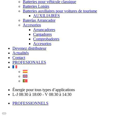
Batteries pour véhicule classique
Batteries Loisirs
Batteries auxiliaires pour voitures de tourisme
AUXILIAIRES
Baterías Arrancador
Accesorios
Arrancadores
Cargadores
Comprobadores
Accesorios
Devenez distributeur
Actualités
Contact
PROFESIONALES
Énergie pour tous types d’applications
L-J 08:30 à 18:00 - V 08:30 à 14:30
PROFESSIONNELS