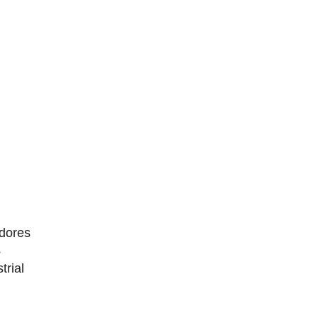
dores
4
trial