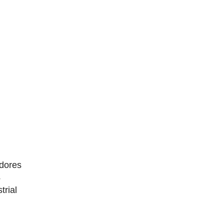
dores
4
trial