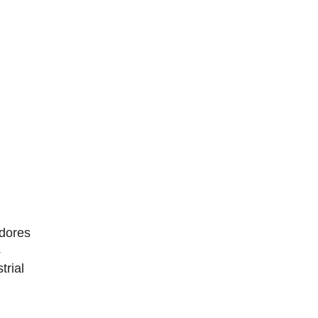
dores
4
trial