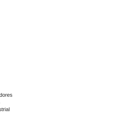
dores
4
trial