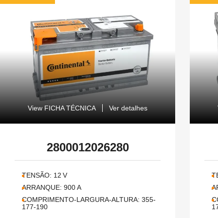
View FICHA TÉCNICA
Ver detalhes
2800012026280
TENSÃO:
12
V
T
ARRANQUE:
900
A
A
COMPRIMENTO-LARGURA-ALTURA:
355-
C
177-190
1