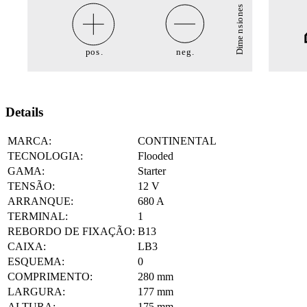
Details
MARCA:
CONTINENTAL
TECNOLOGIA:
Flooded
GAMA:
Starter
TENSÃO:
12
V
ARRANQUE:
680
A
TERMINAL:
1
REBORDO DE FIXAÇÃO:
B13
CAIXA:
LB3
ESQUEMA:
0
COMPRIMENTO:
280
mm
LARGURA:
177
mm
ALTURA:
175
mm