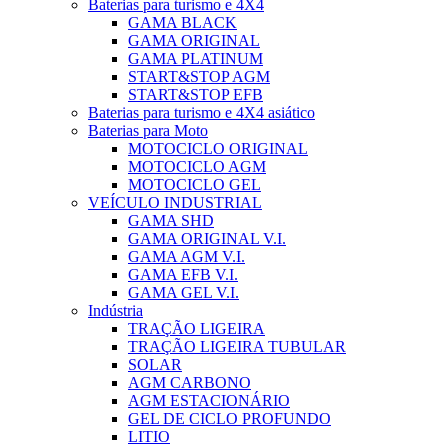
Baterias para turismo e 4X4
GAMA BLACK
GAMA ORIGINAL
GAMA PLATINUM
START&STOP AGM
START&STOP EFB
Baterias para turismo e 4X4 asiático
Baterias para Moto
MOTOCICLO ORIGINAL
MOTOCICLO AGM
MOTOCICLO GEL
VEÍCULO INDUSTRIAL
GAMA SHD
GAMA ORIGINAL V.I.
GAMA AGM V.I.
GAMA EFB V.I.
GAMA GEL V.I.
Indústria
TRAÇÃO LIGEIRA
TRAÇÃO LIGEIRA TUBULAR
SOLAR
AGM CARBONO
AGM ESTACIONÁRIO
GEL DE CICLO PROFUNDO
LITIO