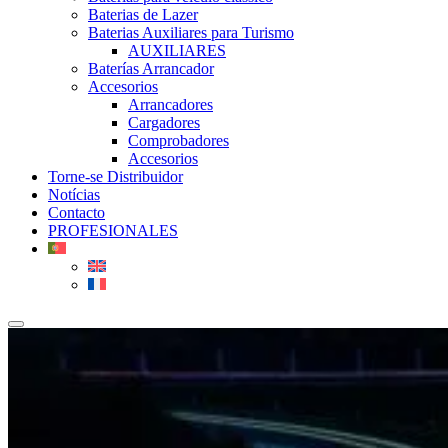
Baterias de Lazer
Baterias Auxiliares para Turismo
AUXILIARES
Baterías Arrancador
Accesorios
Arrancadores
Cargadores
Comprobadores
Accesorios
Torne-se Distribuidor
Notícias
Contacto
PROFESIONALES