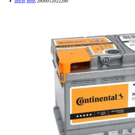
Início
Itens
2800012022280