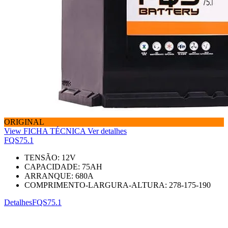
ORIGINAL
View FICHA TÉCNICA
Ver detalhes
FQS75.1
TENSÃO:
12
V
CAPACIDADE:
75
AH
ARRANQUE:
680
A
COMPRIMENTO-LARGURA-ALTURA:
278-175-190
Detalhes
FQS75.1