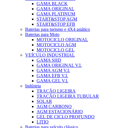
GAMA BLACK
GAMA ORIGINAL
GAMA PLATINUM
START&STOP AGM
START&STOP EFB
Baterias para turismo e 4X4 asiático
Baterias para Moto
MOTOCICLO ORIGINAL
MOTOCICLO AGM
MOTOCICLO GEL
VEÍCULO INDUSTRIAL
GAMA SHD
GAMA ORIGINAL V.I.
GAMA AGM V.I.
GAMA EFB V.I.
GAMA GEL V.I.
Indústria
TRAÇÃO LIGEIRA
TRAÇÃO LIGEIRA TUBULAR
SOLAR
AGM CARBONO
AGM ESTACIONÁRIO
GEL DE CICLO PROFUNDO
LITIO
Baterias para veículo clássico