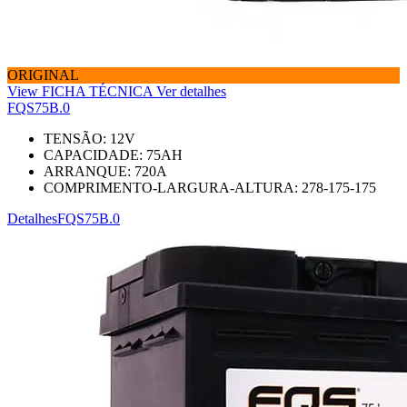
ORIGINAL
View FICHA TÉCNICA
Ver detalhes
FQS75B.0
TENSÃO:
12
V
CAPACIDADE:
75
AH
ARRANQUE:
720
A
COMPRIMENTO-LARGURA-ALTURA:
278-175-175
Detalhes
FQS75B.0