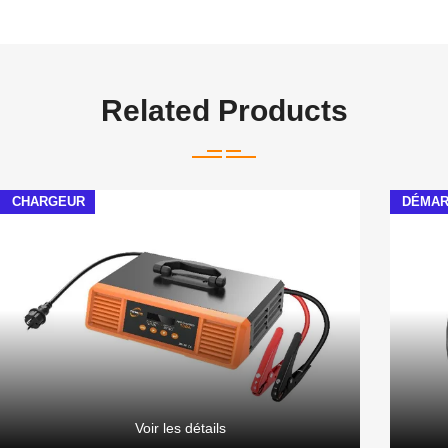
Related Products
CHARGEUR
DÉMA
Voir les détails