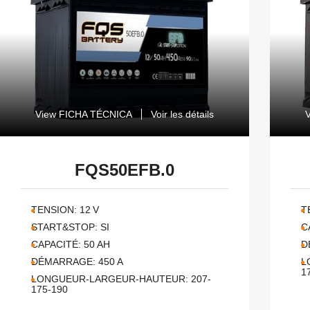
View FICHA TÉCNICA
Voir les détails
FQS50EFB.0
TENSION:
12
V
T
START&STOP:
SI
C
CAPACITÉ:
50
AH
D
DÉMARRAGE:
450
A
L
1
LONGUEUR-LARGEUR-HAUTEUR:
207-
175-190