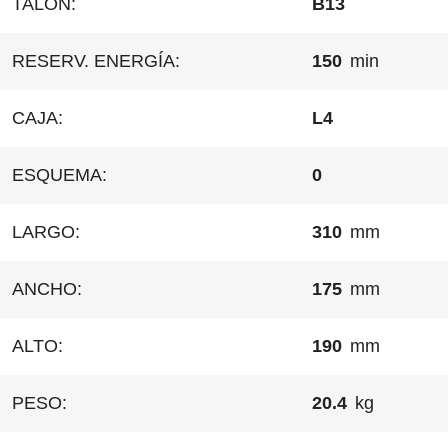
TALÓN:
B13
RESERV. ENERGÍA:
150
min
CAJA:
L4
ESQUEMA:
0
LARGO:
310
mm
ANCHO:
175
mm
ALTO:
190
mm
PESO:
20.4
kg