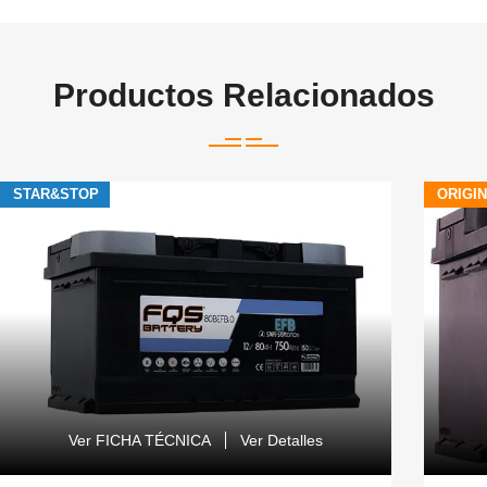
Productos Relacionados
STAR&STOP
ORIGI
Ver FICHA TÉCNICA
Ver Detalles