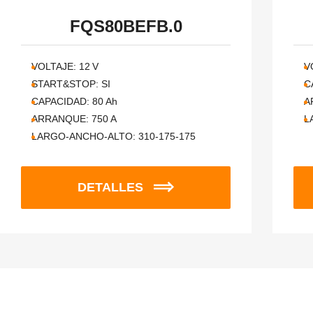
FQS80BEFB.0
VOLTAJE:
12
V
V
START&STOP:
SI
C
CAPACIDAD:
80
Ah
A
ARRANQUE:
750
A
L
LARGO-ANCHO-ALTO:
310-175-175
DETALLES