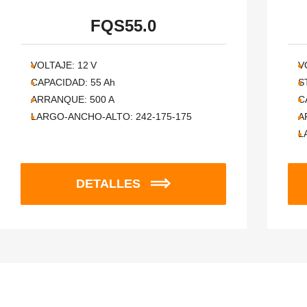
FQS55.0
VOLTAJE:
12
V
V
CAPACIDAD:
55
Ah
S
ARRANQUE:
500
A
C
LARGO-ANCHO-ALTO:
242-175-175
A
L
DETALLES