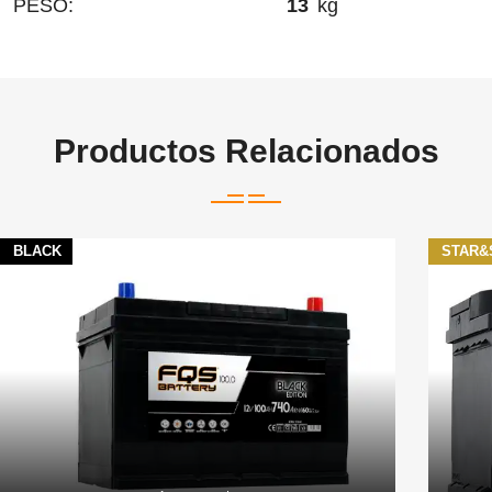
PESO:
13
kg
Productos Relacionados
BLACK
STAR&