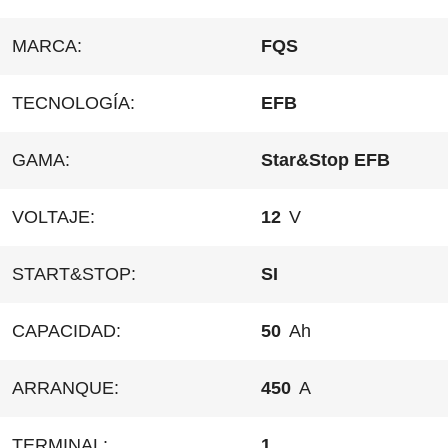
MARCA:
FQS
TECNOLOGÍA:
EFB
GAMA:
Star&Stop EFB
VOLTAJE:
12
V
START&STOP:
SI
CAPACIDAD:
50
Ah
ARRANQUE:
450
A
TERMINAL:
1