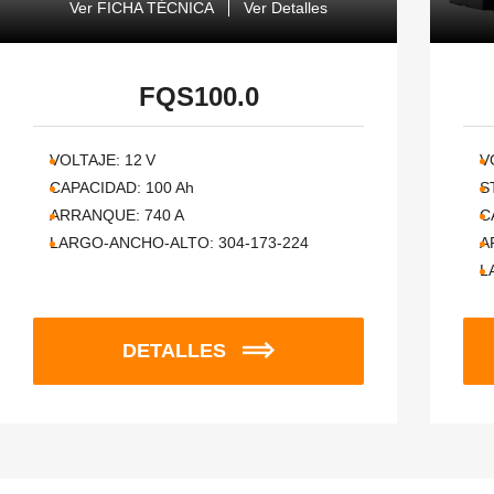
Ver FICHA TÉCNICA
Ver Detalles
FQS100.0
VOLTAJE:
12
V
V
CAPACIDAD:
100
Ah
S
ARRANQUE:
740
A
C
LARGO-ANCHO-ALTO:
304-173-224
A
L
DETALLES