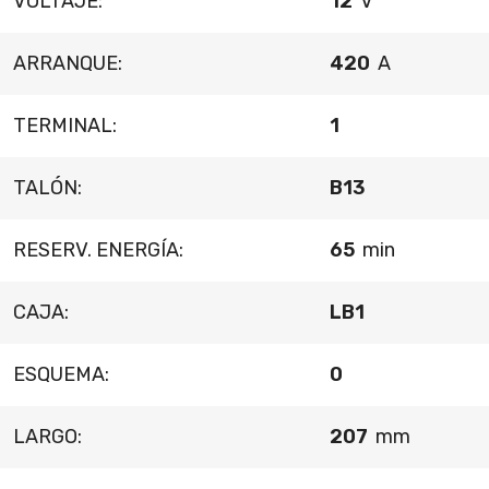
VOLTAJE:
12
V
ARRANQUE:
420
A
TERMINAL:
1
TALÓN:
B13
RESERV. ENERGÍA:
65
min
CAJA:
LB1
ESQUEMA:
0
LARGO:
207
mm