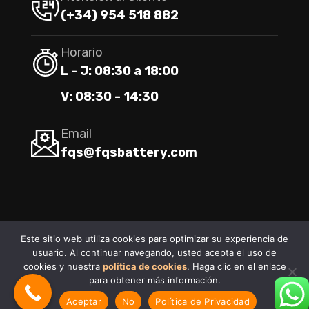
(+34) 954 518 882
Horario
L - J: 08:30 a 18:00
V: 08:30 - 14:30
Email
fqs@fqsbattery.com
Este sitio web utiliza cookies para optimizar su experiencia de
usuario. Al continuar navegando, usted acepta el uso de
®
2026
FQS BATTERY
–
#PURAENERGIA
cookies y nuestra
política de cookies
. Haga clic en el enlace
para obtener más información.
Aceptar
No
Política de Privacidad