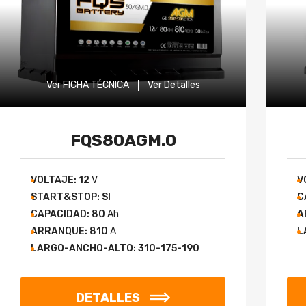
Ver FICHA TÉCNICA
Ver Detalles
FQS80AGM.0
VOLTAJE:
12
V
V
START&STOP:
SI
C
CAPACIDAD:
80
Ah
A
ARRANQUE:
810
A
L
LARGO-ANCHO-ALTO:
310-175-190
DETALLES