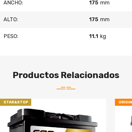
ANCHO:
175
mm
ALTO:
175
mm
PESO:
11.1
kg
Productos Relacionados
STAR&STOP
ORIGI