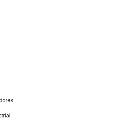
dores
4
trial