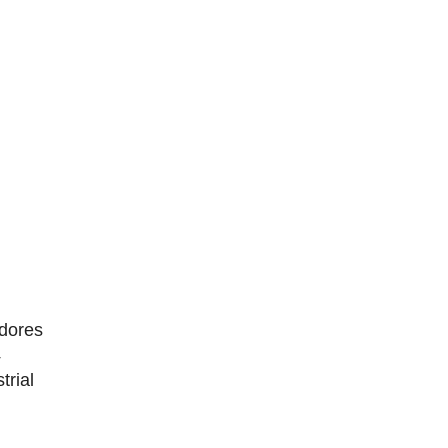
dores
4
trial