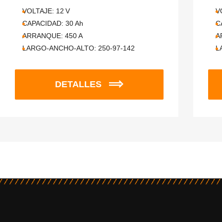
VOLTAJE:
12
V
V
CAPACIDAD:
30
Ah
C
ARRANQUE:
450
A
A
LARGO-ANCHO-ALTO:
250-97-142
L
DETALLES