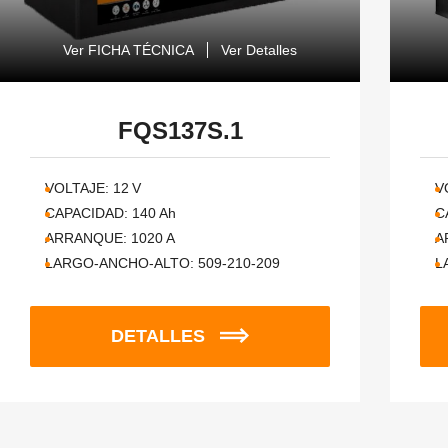
Ver FICHA TÉCNICA
Ver Detalles
FQS137S.1
VOLTAJE:
12
V
V
CAPACIDAD:
140
Ah
C
ARRANQUE:
1020
A
A
LARGO-ANCHO-ALTO:
509-210-209
L
DETALLES