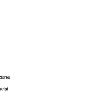
dores
4
trial