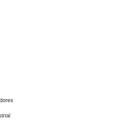
dores
4
trial