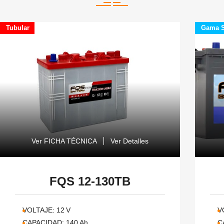
Tubular
Gama S
Ver FICHA TÉCNICA
Ver Detalles
FQS 12-130TB
VOLTAJE:
12
V
V
CAPACIDAD:
140
Ah
C