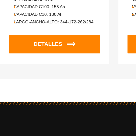
CAPACIDAD C100:
155
Ah
V
CAPACIDAD C10:
130
Ah
L
LARGO-ANCHO-ALTO:
344-172-262/284
DETALLES